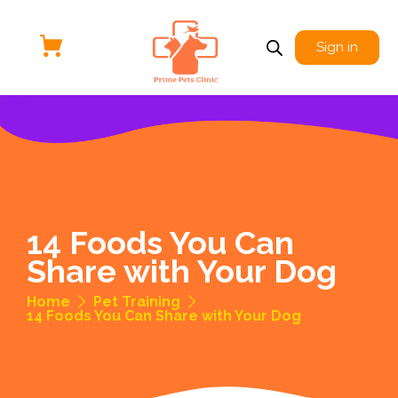
Sign in
14 Foods You Can
Share with Your Dog
Home
Pet Training
14 Foods You Can Share with Your Dog